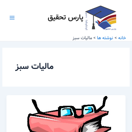
رش
Main
ه
پارس تحقیق
Menu
حتوا
خانه
نوشته ها
مالیات سبز
مالیات سبز