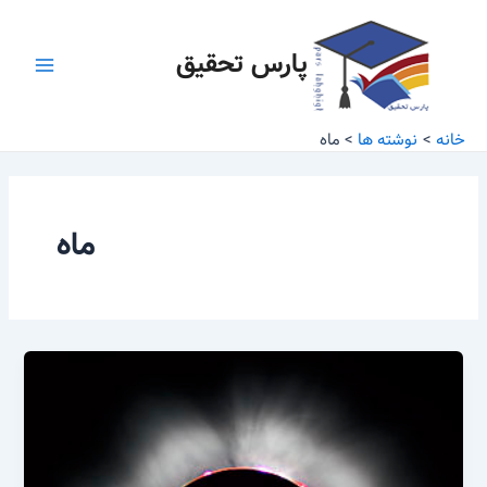
رش
Main
ه
پارس تحقیق
Menu
حتوا
خانه
نوشته ها
ماه
ماه