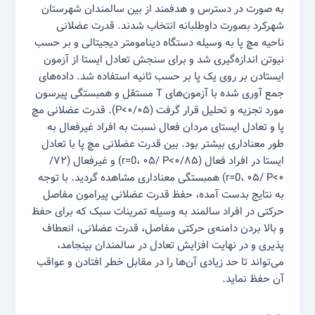
به صورت در دسترس و هدفمند از بین سالمندان شهرستان
شهرکرد بصورت داوطلبانه انتخاب شدند. قدرت عضلانی
ناحیه مچ پا به وسیله دستگاه دینامومتر دیجیتالی و بر حسب
نیوتن اندازه‌گیری شد و برای سنجش تعادل ایستا از آزمون
ایستادن بر روی یک پا بر حسب ثانیه استفاده شد. داده‌های
جمع آوری شده با آزمون‌های T مستقل و همبستگی پیرسون
مورد تجزیه و تحلیل قرار گرفت (۰۵/P<۰). قدرت عضلانی مچ
پا و تعادل ایستای مردان فعال نسبت به افراد غیرفعال به
طور معناداری بیشتر بود. بین قدرت عضلانی مچ پا با تعادل
ایستا در افراد فعال (۸۵/r=0، ۰۵/ P<۰) و غیرفعال (۷۲/
r=0، ۰۵/ P<۰) همبستگی معناداری مشاهده گردید. با توجه
به نتایج بدست آمده، حفظ قدرت عضلانی پیرامون مفاصل
حرکتی در افراد سالمند به وسیله تمرینات سبک که برای حفظ
و بالا بردن دامنه‌ی حرکتی مفاصل، قدرت عضلانی، انعطاف
پذیری و در نهایت افزایش تعادل در سالمندان بینجامد،
می‌تواند تا حد زیادی آن‌ها را در مقابل خطر افتادن و عواقب
آن حفظ نماید.