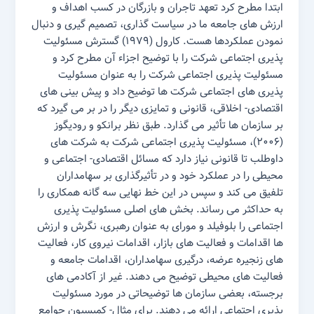
ابتدا مطرح کرد تعهد تاجران و بازرگان در کسب اهداف و
ارزش های جامعه ما در سیاست گذاری، تصمیم گیری و دنبال
نمودن عملکردها هست. کارول (۱۹۷۹) گسترش مسئولیت
پذیری اجتماعی شرکت را با توضیح اجزاء آن مطرح کرد و
مسئولیت پذیری اجتماعی شرکت را به عنوان مسئولیت
پذیری های اجتماعی شرکت ها توضیح داد و پیش بینی های
اقتصادی- اخلاقی، قانونی و تمایزی دیگر را در بر می گیرد که
بر سازمان ها تأثیر می گذارد. طبق نظر برانکو و رودیگوز
(۲۰۰۶)، مسئولیت پذیری اجتماعی شرکت به شرکت های
داوطلب تا قانونی نیاز دارد که مسائل اقتصادی- اجتماعی و
محیطی را در عملکرد خود و در تأثیرگذاری بر سهامداران
تلفیق می کند و سپس در این خط نهایی سه گانه همکاری را
به حداکثر می رساند. بخش های اصلی مسئولیت پذیری
اجتماعی را بلوفیلد و مورای به عنوان رهبری، نگرش و ارزش
ها اقدامات و فعالیت های بازار، اقدامات نیروی کار، فعالیت
های زنجیره عرضه، درگیری سهامداران، اقدامات جامعه و
فعالیت های محیطی توضیح می دهند. غیر از آکادمی های
برجسته، بعضی سازمان ها توضیحاتی در مورد مسئولیت
پذیری اجتماعی ارائه می دهند. برای مثال- کمیسیون جوامع