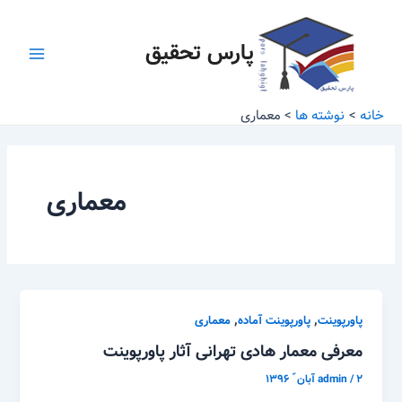
رش
Main
ه
پارس تحقیق
Menu
حتوا
خانه
نوشته ها
معماری
معماری
,
,
پاورپوینت
پاورپوینت آماده
معماری
معرفی معمار هادی تهرانی آثار پاورپوینت
۲ آبان ّ ۱۳۹۶
/
admin