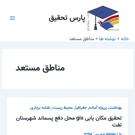
رش
Main
ه
پارس تحقیق
Menu
حتوا
خانه
نوشته ها
مناطق مستعد
مناطق مستعد
,
,
,
,
بهداشت
پروژه آماده
جغرافیا
محیط زیست
نقشه برداری
تحقیق مکان یابی gis محل دفع پسماند شهرستان
تفت
۱۰ شهریور ّ ۱۳۹۵
/
admin