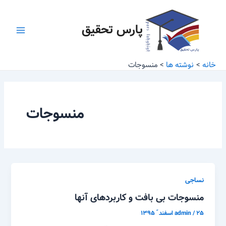
رش
Main
ه
پارس تحقیق
Menu
حتوا
خانه
نوشته ها
منسوجات
منسوجات
نساجی
منسوجات بی بافت و کاربردهای آنها
۲۵ اسفند ّ ۱۳۹۵
/
admin