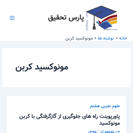
رش
Main
ه
پارس تحقیق
Menu
حتوا
خانه
نوشته ها
مونوکسید کربن
مونوکسید کربن
علوم تجربی هشتم
پاورپوینت راه های جلوگیری از گازگرفتگی با کربن
مونوکسید
۳ آذر ّ ۱۳۹۵
/
admin