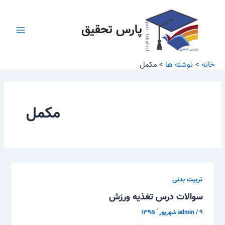
رش
Main
ه
پارس تحقیق
Menu
حتوا
خانه
نوشته ها
مکمل
مکمل
تربیت بدنی
سوالات درس تغذیه ورزش
۹ شهریور ّ ۱۳۹۵
/
admin