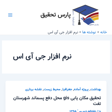
رش
Main
ه
پارس تحقیق
Menu
حتوا
خانه
نوشته ها
نرم افزار جی آی اس
نرم افزار جی آی اس
,
,
,
,
بهداشت
پروژه آماده
جغرافیا
محیط زیست
نقشه برداری
تحقیق مکان یابی gis محل دفع پسماند شهرستان
تفت
۱۰ شهریور ّ ۱۳۹۵
/
admin