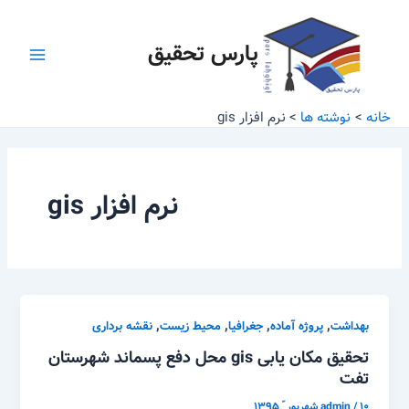
رش
Main
ه
پارس تحقیق
Menu
حتوا
خانه
نوشته ها
نرم افزار gis
نرم افزار gis
,
,
,
,
بهداشت
پروژه آماده
جغرافیا
محیط زیست
نقشه برداری
تحقیق مکان یابی gis محل دفع پسماند شهرستان
تفت
۱۰ شهریور ّ ۱۳۹۵
/
admin