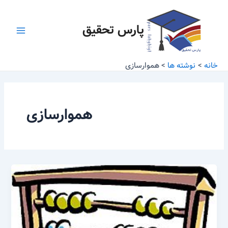
رش
Main
ه
پارس تحقیق
Menu
حتوا
خانه
نوشته ها
هموارسازی
هموارسازی