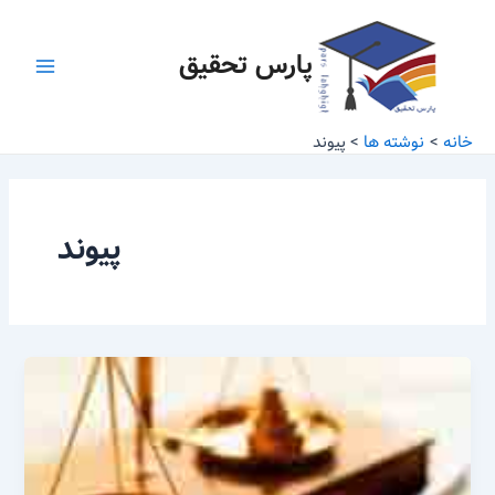
رش
Main
ه
پارس تحقیق
Menu
حتوا
خانه
نوشته ها
پیوند
پیوند