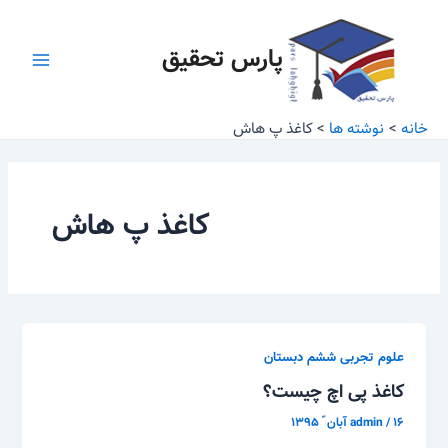
رش
Main
ه
پارس تحقیق
Menu
حتوا
خانه
نوشته ها
کاغذ پ هاش
کاغذ پ هاش
علوم تجربی ششم دبستان
کاغذ پی اچ چیست؟
۱۶ آبان ّ ۱۳۹۵
/
admin