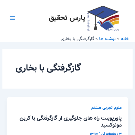
رش
Main
ه
پارس تحقیق
Menu
حتوا
خانه
نوشته ها
گازگرفتگی با بخاری
گازگرفتگی با بخاری
علوم تجربی هشتم
پاورپوینت راه های جلوگیری از گازگرفتگی با کربن
مونوکسید
۳ آذر ّ ۱۳۹۵
/
admin