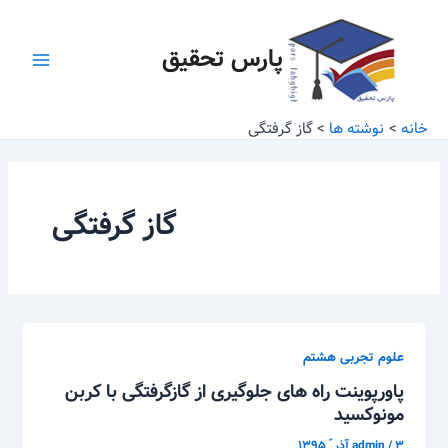
رش
Main
ه
پارس تحقیق
Menu
حتوا
خانه
نوشته ها
گاز گرفتگی
گاز گرفتگی
علوم تجربی هشتم
پاورپوینت راه های جلوگیری از گازگرفتگی با کربن
مونوکسید
۳ آذر ّ ۱۳۹۵
/
admin