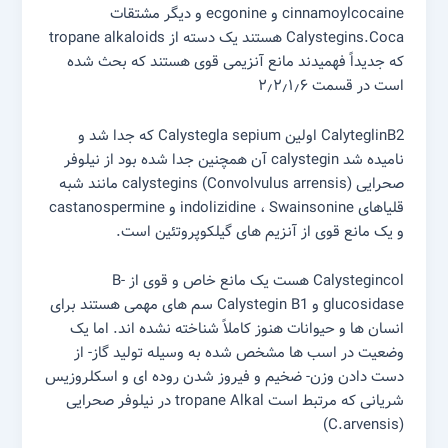
cinnamoylcocaine و ecgonine و دیگر مشتقات
Calystegins.Coca هستند یک دسته از tropane alkaloids
که جدیداً فهمیدند مانع آنزیمی قوی هستند که بحث شده
است در قسمت ۲٫۲٫۱٫۶
CalyteglinB2 اولین Calystegla sepium که جدا شد و
نامیده شد calystegin آن همچنین جدا شده بود از نیلوفر
صحرایی (Convolvulus arrensis) calystegins مانند شبه
قلیاهای indolizidine ، Swainsonine و castanospermine
و یک مانع قوی از آنزیم های گیلکوپروتئین است.
Calystegincol هست یک مانع خاص و قوی از B-
glucosidase و Calystegin B1 سم های مهمی هستند برای
انسان ها و حیوانات هنوز کاملاً شناخته نشده اند. اما یک
وضعیت در اسب ها مشخص شده به وسیله تولید گاز- از
دست دادن وزن- ضخیم و فیروز شدن روده ای و اسکلروزیس
شریانی که مرتبط است tropane Alkal در نیلوفر صحرایی
(C.arvensis)