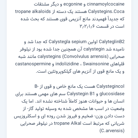
cinnamoylcocaine و ecgonine و دیگر مشتقات
Calystegins.Coca هستند یک دسته از tropane alkaloids
که جدیداً فهمیدند مانع آنزیمی قوی هستند که بحث شده
است در قسمت ۲٫۲٫۱٫۶
CalyteglinB2 اولین Calystegla sepium که جدا شد و
نامیده شد calystegin آن همچنین جدا شده بود از نیلوفر
صحرایی (Convolvulus arrensis) calystegins مانند شبه
قلیاهای indolizidine ، Swainsonine و castanospermine
و یک مانع قوی از آنزیم های گیلکوپروتئین است.
Calystegincol هست یک مانع خاص و قوی از B-
glucosidase و Calystegin B1 سم های مهمی هستند برای
انسان ها و حیوانات هنوز کاملاً شناخته نشده اند. اما یک
وضعیت در اسب ها مشخص شده به وسیله تولید گاز- از
دست دادن وزن- ضخیم و فیروز شدن روده ای و اسکلروزیس
شریانی که مرتبط است tropane Alkal در نیلوفر صحرایی
(C.arvensis)