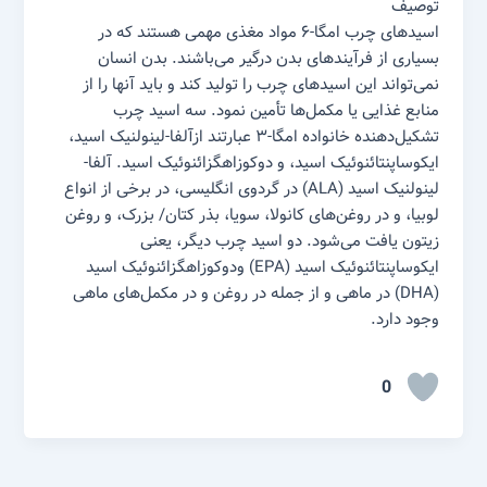
توصیف
اسید‌های چرب امگا-۶ مواد مغذی مهمی هستند که در
بسیاری از فرآیند‌های بدن درگیر می‌باشند. بدن انسان
نمی‌تواند این اسید‌های چرب را تولید کند و باید آنها را از
منابع غذایی یا مکمل‌ها تأمین نمود. سه اسید چرب
تشکیل‌دهنده خانواده امگا-۳ عبارتند ازآلفا-لینولنیک اسید،
ایکوساپنتائنوئیک اسید، و دوکوزاهگزائنوئیک اسید. آلفا-
لینولنیک اسید (ALA) در گردوی انگلیسی، در برخی از انواع
لوبیا، و در روغن‌های کانولا، سویا، بذر کتان/ بزرک، و روغن
زیتون یافت می‌شود. دو اسید چرب دیگر، یعنی
ایکوساپنتائنوئیک اسید (EPA) ودوکوزاهگزائنوئیک اسید
(DHA) در ماهی و از جمله در روغن و در مکمل‌های ماهی
وجود دارد.
0