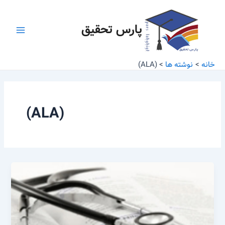
رش
Main
ه
پارس تحقیق
Menu
حتوا
خانه
نوشته ها
(ALA)
(ALA)