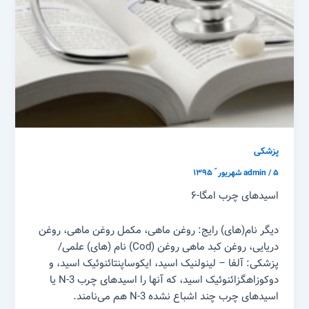
پزشکی
۵ شهریور ّ ۱۳۹۵
/
admin
اسید‌های چرب امگا-۶
دیگر نام‌(های) رایج: روغن ماهی، مکمل روغن ماهی، روغن
دریایی، روغن کبد ماهی روغن (Cod) نام (های) علمی/
پزشکی: آلفا – لینولنیک اسید، ایکوساپنتائنوئیک اسید، و
دوکوزاهگزائنوئیک اسید، که آنها را اسید‌های چرب N-3 یا
اسید‌های چرب چند اشباع نشده N-3 هم می‌نامند.