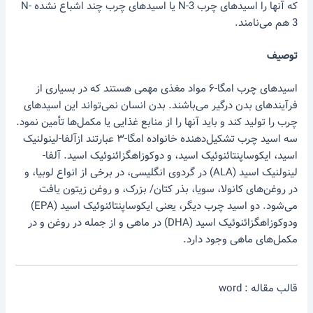
که آنها را اسید‌های چرب N-3 یا اسید‌های چرب چند اشباع نشده N-
3 هم می‌نامند.
توصیف
اسید‌های چرب امگا-۶ مواد مغذی مهمی هستند که در بسیاری از
فرآیند‌های بدن درگیر می‌باشند. بدن انسان نمی‌تواند این اسید‌های
چرب را تولید کند و باید آنها را از منابع غذایی یا مکمل‌ها تأمین نمود.
سه اسید چرب تشکیل‌دهنده خانواده امگا-۳ عبارتند ازآلفا-لینولنیک
اسید، ایکوساپنتائنوئیک اسید، و دوکوزاهگزائنوئیک اسید. آلفا-
لینولنیک اسید (ALA) در گردوی انگلیسی، در برخی از انواع لوبیا، و
در روغن‌های کانولا، سویا، بذر کتان/ بزرک، و روغن زیتون یافت
می‌شود. دو اسید چرب دیگر، یعنی ایکوساپنتائنوئیک اسید (EPA)
ودوکوزاهگزائنوئیک اسید (DHA) در ماهی و از جمله در روغن و در
مکمل‌های ماهی وجود دارد.
قالب مقاله : word