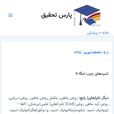
رش
پیمایش
Main
ه
نوشته
پارس تحقیق
Menu
حتوا
خانه
پزشکی
از
۵ شهریور ّ ۱۳۹۵
/
admin
اسید‌های چرب امگا-
۶
دیگر نام‌(های) رایج
:
روغن ماهی، مکمل روغن ماهی، روغن دریایی،
روغن کبد ماهی روغن (Cod) نام (های) علمی/پزشکی: آلفا –
لینولنیک اسید، ایکوساپنتائنوئیک اسید، و دوکوزاهگزائنوئیک اسید،