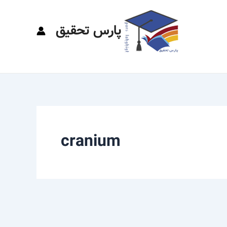
پارس تحقیق
cranium