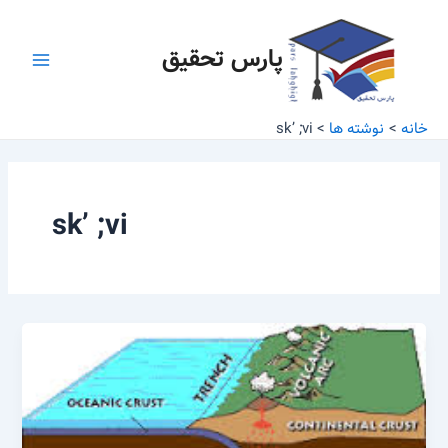
رش
Main
ه
پارس تحقیق
Menu
حتوا
خانه
نوشته ها
sk’ ;vi
sk’ ;vi