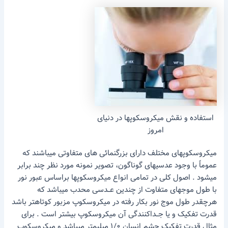
استفاده و نقش میکروسکوپها در دنیای
امروز
میکروسکوپهای مختلف دارای بزرگنمائی های متفاوتی میباشند که
عموماً با وجود عدسیهای گوناگون، تصویر نمونه مورد نظر چند برابر
میشود . اصول کلی در تمامی انواع میکروسکوپها براساس عبور نور
با طول موجهای متفاوت از چندین عــدسی محدب میباشد که
هرچقدر طول موج نور بکار رفته در میکروسکوپ مزبور کوتاهتر باشد
قدرت تفکیک و یا جــداکنندگی آن میکروسکوپ بیشتر است . برای
مثال قدرت تفکیک چشم انسان ۱/۰ میلیمتر میباشد و میکروسکوپ