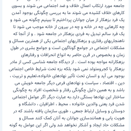
جامعه مورد ارتکاب اعمال خلاف و ضد اجتماعی می شوند و بسوی
کارهای خلاف کشیده می شوند ما به بررسی چگونگی بوجود آمدن
یک فرد بزهکار از میان جوانان پرداختیم تا ببینیم چگونه می شود و
چه کارهایی چه در خانه و چه در بیرون از خانه موجب می شود تا
یک فرد سالم تبدیل به فردی بزهکار در جامعه شود . و از آنجا که
ناهنجاریهای رفتاری و بزهکاریهای اجتماعی یکی از همترین مسائل و
مشکلات اجتماعی در جوامع گوناگون است و جوامع بشری در طول
زمان و بخصوص در قرن حاضر به انواع انحرافات و رفتارهای
بزهکارانه مواجه بوده است . از دیدگاه جامعه شناسی کسی از مادر
بزهکار یا کجرومتولد نمی شود بلکه بزه تحت شرایط خاص اجتماعی
بوجود می آید و انسان تحت تأثیر نهادهای خانواده،تعلیم و تربیت ،
دین ، اقتصاد ، سیاست و نهادهای فرعی دیگر جامعه خویش می
باشد و به همین دلیل چگونگی رفتار و شخصیت افراد به چگونگی
ساختار این نهادها بستگی دارد.به عبارت دیگر اگر عوامل اجتماعی
شدن فرد یعنی والدین خانواده ، محیط ، اطرافیان ، دانشگاه و
دوستان و وسایل ارتباط جمعی ، طوری سازمان یافته باشند که در
هویت یابی و همانندسازی جوانان به آنان کمک کنند مسائل و
مشکلات حاد ایجاد و آشکار نخواهد شد ولی اگر این عوامل به گونه