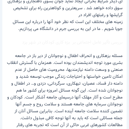
ای دیگر شرایط بحرانی ایجاد نماید جوان بسوی ناهنجاری و بزهکاری
سوق داده خواهد شد . سریعترین و کوتاهترین راه برای تشخیص
گرایشها و رغبتهای افراد در
زمینه های مختلف این است که نظر خود آنها را درباره این مسائل
جویا شویم . ما در این به بررسی جرم در دانشگاه می پردازیم.
بررسی تأثیر عامل اجتماعی بر بزه کاری کودکان در شهر یزد
مسئله بزهکاری و انحراف اطفال و نوجوانان از دیر باز در جامعه
بشری مورد توجه اندیشمندان بوده است. همزمان با گسترش انقلاب
صنعتی و وسعت دامنه نیازمندیها، محرومیت های حاصل از عدم
امکان تامین خواستها و احتیاجات زندگی موجب توسعه شدید و
دامنه دار فساد، عصیان، تبهکاری، سرگردانی، دزدی و… در اطفال و
نوجوانان شده است. این گونه مسائل امروزه برای کشور ما هم
مطرح است و آثار مهلک آنها درسیمای جامعه آشکار است. کودکان و
نوجوانان سرمایه های جامعه هستند و سلامت روح و جسم آنها
تضمین کننده سلامت جامعه آینده است. بنابراین مسائل آنان از
جمله مسائلی است که باید به آنها توجه کافی مبذول داشت.
مطالعات کشورهای غربی حاکی از آن است که تجربه های رفتار