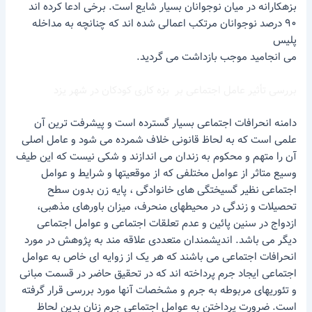
بزهکارانه در میان نوجوانان بسیار شایع است. برخی ادعا کرده اند
۹۰ درصد نوجوانان مرتکب اعمالی شده اند که چنانچه به مداخله
پلیس
می انجامید موجب بازداشت می گردید.
بررسی تأثیر عامل اجتماعی بر بزه کاری کودکان در شهر یزد
دامنه انحرافات اجتماعی بسیار گسترده است و پیشرفت ترین آن
علمی است که به لحاظ قانونی خلاف شمرده می شود و عامل اصلی
آن را متهم و محکوم به زندان می اندازند و شکی نیست که این طیف
وسیع متاثر از عوامل مختلفی که از موقعیتها و شرایط و عوامل
اجتماعی نظیر گسیختگی های خانوادگی ، پایه زن بدون سطح
تحصیلات و زندگی در محیطهای منحرف، میزان باورهای مذهبی،
ازدواج در سنین پائین و عدم تعلقات اجتماعی و عوامل اجتماعی
دیگر می باشد. اندیشمندان متعددی علاقه مند به پژوهش در مورد
انحرافات اجتماعی می باشند که هر یک از زوایه ای خاص به عوامل
اجتماعی ایجاد جرم پرداخته اند که در تحقیق حاضر در قسمت مبانی
و تئوریهای مربوطه به جرم و مشخصات آنها مورد بررسی قرار گرفته
است. ضرورت پرداختن به عوامل اجتماعی جرم زنان بدین لحاظ