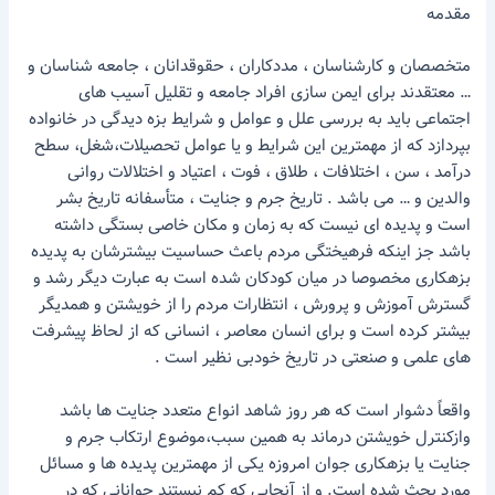
مقدمه
متخصصان و کارشناسان ، مددکاران ، حقوقدانان ، جامعه شناسان و
… معتقدند برای ایمن سازی افراد جامعه و تقلیل آسیب های
اجتماعی باید به بررسی علل و عوامل و شرایط بزه دیدگی در خانواده
بپردازد که از مهمترین این شرایط و یا عوامل تحصیلات،شغل، سطح
درآمد ، سن ، اختلافات ، طلاق ، فوت ، اعتیاد و اختلالات روانی
والدین و … می باشد . تاریخ جرم و جنایت ، متأسفانه تاریخ بشر
است و پدیده ای نیست که به زمان و مکان خاصی بستگی داشته
باشد جز اینکه فرهیختگی مردم باعث حساسیت بیشترشان به پدیده
بزهکاری مخصوصا در میان کودکان شده است به عبارت دیگر رشد و
گسترش آموزش و پرورش ، انتظارات مردم را از خویشتن و همدیگر
بیشتر کرده است و برای انسان معاصر ، انسانی که از لحاظ پیشرفت
های علمی و صنعتی در تاریخ خودبی نظیر است .
واقعاً دشوار است که هر روز شاهد انواع متعدد جنایت ها باشد
وازکنترل خویشتن درماند به همین سبب،موضوع ارتکاب جرم و
جنایت یا بزهکاری جوان امروزه یکی از مهمترین پدیده ها و مسائل
مورد بحث شده است. و از آنجایی که کم نیستند جوانانی که در