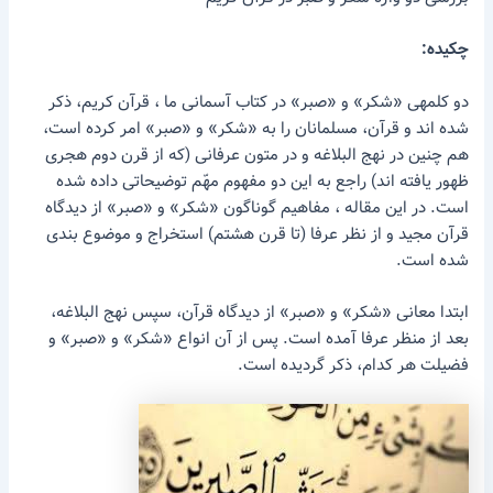
چکیده:
دو کلمه­ی «شکر» و «صبر» در کتاب آسمانی ما ، قرآن کریم، ذکر
شده اند و قرآن، مسلمانان را به «شکر» و «صبر» امر کرده است،
هم چنین در نهج البلاغه و در متون عرفانی (که از قرن دوم هجری
ظهور یافته اند) راجع به این دو مفهوم مهّم توضیحاتی داده شده
است. در این مقاله ، مفاهیم گوناگون «شکر» و «صبر» از دیدگاه
قرآن مجید و از نظر عرفا (تا قرن هشتم) استخراج و موضوع بندی
شده است.
ابتدا معانی «شکر» و «صبر» از دیدگاه قرآن، سپس نهج البلاغه،
بعد از منظر عرفا آمده است. پس از آن انواع «شکر» و «صبر» و
فضیلت هر کدام، ذکر گردیده است.