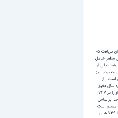
ن رو می توان دریافت که
آل مظفر شامل
یشه اصلی او
این خصوص نیز
 است . از
ره سال دقیق
تولد او بین مورخین و حافظ شناسان اختلاف نظر وجود دارد. دکتر ذبیح الله صفا ولادت او را در ۷۲۷
لامه دهخدا براساس
تخمین می زنند. آنچه مسلم است
ولادت او در اوایل قرن هشتم هجری و بعد از ۷۱۰ واقع شده و به گمان غالب بین ۷۲۰ تا ۷۲۹ هـ ق