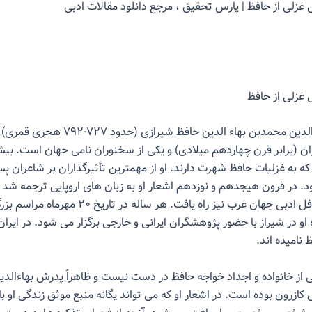
غزلی از حافظ | پارس تحقیق ، مرجع دانلود مقالات ادبی
 غزلی از حافظ
خواجه شمس الدین محمدبن بهاء الدین حافظ شیرازی
ن (برابر قرن چهاردهم میلادی) و یکی از سخنوران نامی جهان است. ب
ه به غزلیات حافظ شهرت دارند. او از مهمترین تأثیرگذاران بر شاعران پ
 در قرون هیجدهم و نوزدهم اشعار او به زبان های اروپایی ترجمه شد و 
گونه ای به محافل ادبی جهان غرب نیز راه یافت. هر ساله 
او در شیراز با حضور پژوهشگران ایرانی و خارجی برگزار می شود. در ایران ا
نامیده اند.
 از خانواده و اجداد خواجه حافظ در دست نیست و ظاهراً پدرش بهاءالدین
کازرون بوده است. در اشعار او که می تواند یگانه منبع موثق زندگی او ب