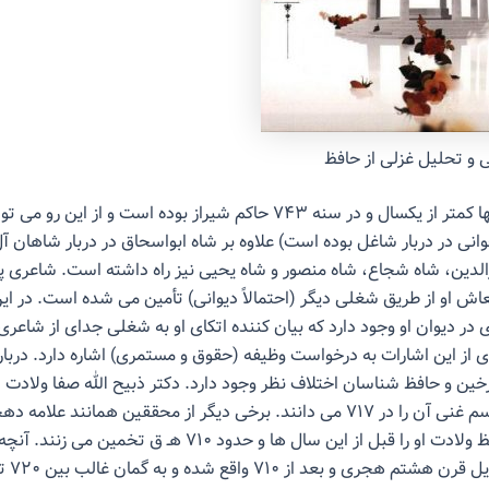
 و تحلیل غزلی از حافظ
شاه مسعود تنها کمتر از یکسال و در سنه ۷۴۳ حاکم شیراز بوده است و از ای
وانی در دربار شاغل بوده است) علاوه بر شاه ابواسحاق در دربار شاهان 
الدین، شاه شجاع، شاه منصور و شاه یحیی نیز راه داشته است. شاعری پ
معاش او از طریق شغلی دیگر (احتمالاً دیوانی) تأمین می شده است. در 
در دیوان او وجود دارد که بیان کننده اتکای او به شغلی جدای از شاعری
 از این اشارات به درخواست وظیفه (حقوق و مستمری) اشاره دارد. دربا
هـ ق و دکتر قاسم غنی آن را در ۷۱۷ می دانند. برخی دیگر از محققین همانند ع
قطعهای از حافظ ولادت او را قبل از این سال ها و حدود ۷۱۰ هـ ق 