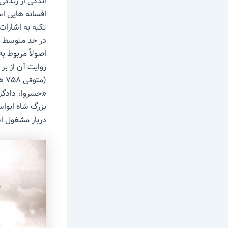
اندکی از زندگ
افسانه هایی ا
تکیه به اشارات
در حد متوسط ج
اصولاً مربوط ب
روایت آن از بر
(م
«خسروا، دادگرا
بزرگ شاه ابوا
دربار مشغول 