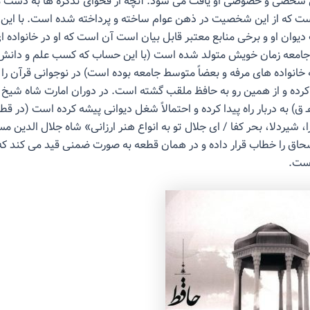
ی شخصی و خصوصی او یافت می شود. آنچه از فحوای تذکره ها به دست م
ست که از این شخصیت در ذهن عوام ساخته و پرداخته شده است. با این ه
 دیوان او و برخی منابع معتبر قابل بیان است آن است که او در خانواده ای
امعه زمان خویش متولد شده است (با این حساب که کسب علم و دانش 
ه خانواده های مرفه و بعضاً متوسط جامعه بوده است) در نوجوانی قرآن را ب
 کرده و از همین رو به حافظ ملقب گشته است. در دوران امارت شاه شیخ 
توفی ۷۵۸ هـ ق) به دربار راه پیدا کرده و احتمالاً شغل دیوانی پیشه کرده است (در 
، شیردلا، بحر کفا / ای جلال تو به انواع هنر ارزانی» شاه جلال الدین مس
سحاق را خطاب قرار داده و در همان قطعه به صورت ضمنی قید می کند ک
است.