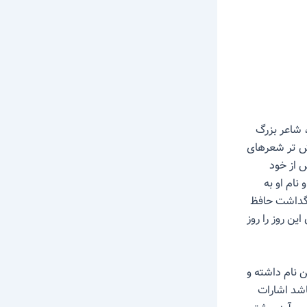
 (حدود ۷۲۷-۷۹۲ هجری قمری)، شاعر بزرگ
یش تر شعرهای
س از خود
نام او به
در تاریخ ۲۰ مهرماه مراسم بزرگداشت حافظ
ین روز را روز
 نام داشته و
اشد اشارات