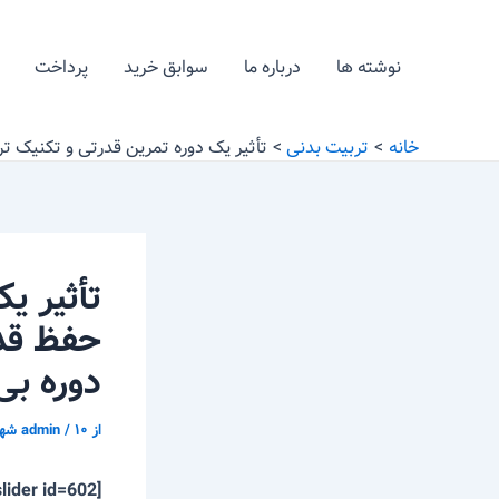
رش
پیمایش
ه
نوشته
نوشته ها
درباره ما
سوابق خرید
پرداخت
حتوا
خانه
تربیت بدنی
تأثیر یک دوره تمرین قدرتی و تکنیک ت
تأثیر ی
حفظ قدر
دوره بی
از
۱۰ شهریور ّ ۱۳۹۵
/
admin
[metaslider id=602]