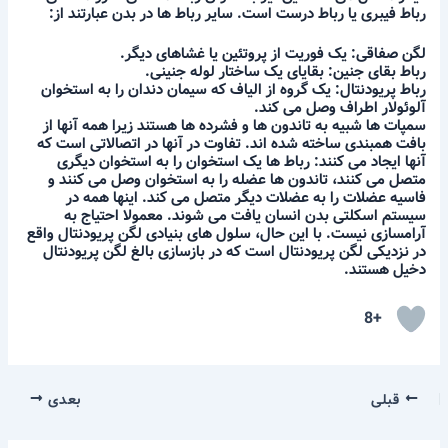
رباط فیبری یا رباط درست است. سایر رباط ها در بدن عبارتند از:
لگن صفاقی: یک فوریت از پروتئین یا غشاهای دیگر.
رباط بقای جنین: بقایای یک ساختار لوله جنینی.
رباط پریودنتال: یک گروه از الیاف که سیمان دندان را به استخوان
آلوئولار اطراف وصل می کند.
سمپات ها شبیه به تاندون ها و فشرده ها هستند زیرا همه آنها از
بافت همبندی ساخته شده اند. تفاوت در آنها در اتصالاتی است که
آنها ایجاد می کنند: رباط ها یک استخوان را به استخوان دیگری
متصل می کنند، تاندون ها عضله را به استخوان وصل می کنند و
فاسیه عضلات را به عضلات دیگر متصل می کند. اینها همه در
سیستم اسکلتی بدن انسان یافت می شوند. معمولا احتیاج به
آرامسازی نیست. با این حال، سلول های بنیادی لگن پریودنتال واقع
در نزدیکی لگن پریودنتال است که در بازسازی بالغ لگن پریودنتال
دخیل هستند.
+8
قبلی
بعدی