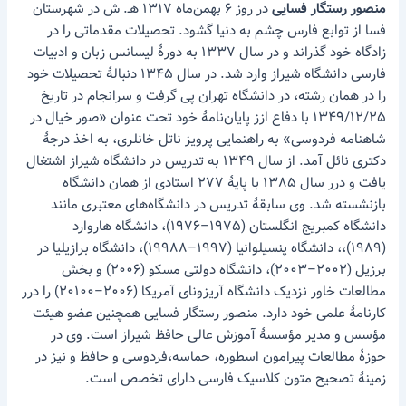
منصور رستگار فسایی
در روز ۶ بهمن‌ماه ۱۳۱۷ هـ. ش در شهرستان
فسا از توابع فارس چشم به دنیا گشود. تحصیلات مقدماتی را در
زادگاه خود گذراند و در سال ۱۳۳۷ به دورهٔ لیسانس زبان و ادبیات
فارسی دانشگاه شیراز وارد شد. در سال ۱۳۴۵ دنبالهٔ تحصیلات خود
را در همان رشته، در دانشگاه تهران پی گرفت و سرانجام در تاریخ
۱۳۴۹/۱۲/۲۵ با دفاع ازز پایان‌نامهٔ خود تحت عنوان «صور خیال در
شاهنامه فردوسی» به راهنمایی پرویز ناتل خانلری، به اخذ درجهٔ
دکتری نائل آمد. از سال ۱۳۴۹ به تدریس در دانشگاه شیراز اشتغال
یافت و درر سال ۱۳۸۵ با پایهٔ ۲۷۷ استادی از همان دانشگاه
بازنشسته شد. وی سابقهٔ تدریس در دانشگاه‌های معتبری مانند
دانشگاه کمبریج انگلستان (۱۹۷۵–۱۹۷۶)، دانشگاه هاروارد
(۱۹۸۹)،، دانشگاه پنسیلوانیا (۱۹۹۷–۱۹۹۸۸)، دانشگاه برازیلیا در
برزیل (۲۰۰۲–۲۰۰۳)، دانشگاه دولتی مسکو (۲۰۰۶) و بخش
مطالعات خاور نزدیک دانشگاه آریزونای آمریکا (۲۰۰۶–۲۰۱۰۰) را درر
کارنامهٔ علمی خود دارد. منصور رستگار فسایی همچنین عضو هیئت
مؤسس و مدیر مؤسسهٔ آموزش عالی حافظ شیراز است. وی در
حوزهٔ مطالعات پیرامون اسطوره، حماسه،فردوسی و حافظ و نیز در
زمینهٔ تصحیح متون کلاسیک فارسی دارای تخصص است.