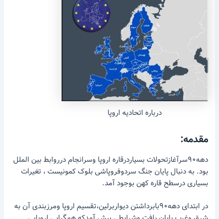
درباره اتحادیه اروپا
مقدمه:
دهه۹۰سرآغازتحولات بسیاردرقاره اروپا وسرانجام درروابط بین الملل
بود. به دنبال پایان جنگ سردوفروپاشی بلوک کمونیست ، تغیرات
بسیاری درسطح قاره کهن بوجود آمد.
در ابتدای دهه۹۰بابرداشتن دیواربرلین،تقسیم اروپا ومرزبندی آن به
شرق وغرب پایان یافت وشرایطی پیش آمدکه همگرایی اروپایی