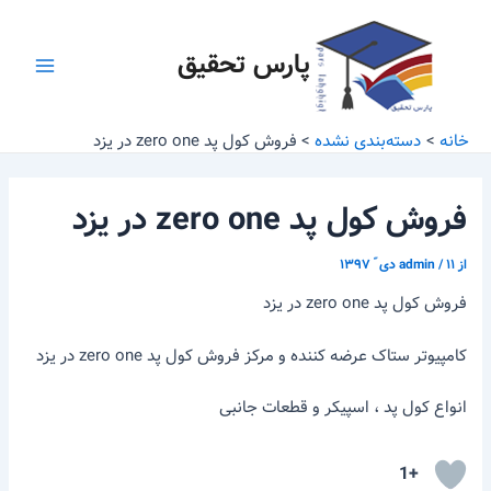
رش
پیمایش
Main
ه
نوشته
پارس تحقیق
Menu
حتوا
خانه
دسته‌بندی نشده
فروش کول پد zero one در یزد
فروش کول پد zero one در یزد
از
۱۱ دی ّ ۱۳۹۷
/
admin
فروش کول پد zero one در یزد
کامپیوتر ستاک عرضه کننده و مرکز فروش کول پد zero one در یزد
انواع کول پد ، اسپیکر و قطعات جانبی
+1