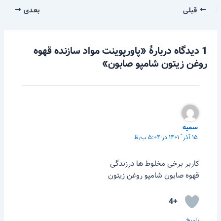
قبلی
بعدی
1 دیدگاه دربارهٔ «پاورپوینت مواد سازنده قهوه
روغن زیتون شامپو صابون»
سمیه
۱۵ آذر ّ ۱۴۰۱ در ۵:۰۴ ب٫ظ
کاربر برخی مخلوط ها درزندگی
قهوه صابون شامپو روغن زیتون
+4
پاسخ