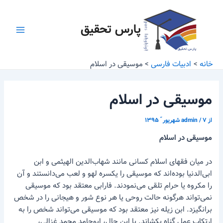
رش
پیمایش
Main
ه
نوشته
پارس تحقیق
Menu
حتوا
خانه
ادبیات فارسی
موسیقی در اسلام
موسیقی در اسلام
از
۷ شهریور ّ ۱۳۹۵
/
admin
موسیقی در اسلام
در میان فقهای اسلام کسانی مانند شهاب‌الدین الهیثمی و ابن
ابی‌الدنیا بوده‌اند که موسیقی را یکسره لهو و لعب می‌دانستند و آن
را مکروه یا حرام تلقی می‌نمودند. فارابی معتقد بود که موسیقی
نمی‌تواند هرگونه حالت روحی یا هر نوع شور و هیجانی را در شخص
برانگیزد. ابن زیله نیز معتقد بود که موسیقی می‌تواند شخص را به
ارتکاب عمل گناه بکشاند. با این حال، ابوحامد محمد غزالی،