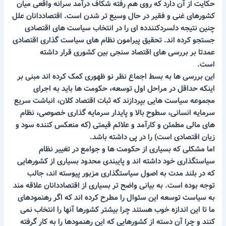
حکایت از آن دارد که روی هم رفته شکاف درآمد سرانه واقعی میان
کشورهای غنی و فقیر در حال وسیع تر شدن است. اقتصاددانان علل
چنین نتیجه دلسردکنندده ای را در انتخاب سیاست های اقتصادی
جستجو کرده اند. تحقیق پیرامون نظام های سیاست گذاری اقتصادی
عمدتا بر بررسی های اقتصاد سنجی بین کشوری قرار داشته
است.
این بررسی ها به بسط اجماع نظر نو ظهوری کمک کرده اند مبنی بر
اینکه حداقل در مراحل اول توسعه، حکومت ها باید به اجرای
مجموعه سیاست هایی بپردازند که ثبات اقتصاد کلان، انباشت سریع
سرمایه انسانی، سطوح بالا و پایدار سرمایه گذاری خصوصی، نظام
های مالی مطمئن و کارآمد و علائم قیمتی (که منعکس کننده سود و
زیان اقتصادی است) را در پی داشته باشد.
اما مشکلی که بسیاری از حکومت ها و جوامع در تغییر نظام
سیاستگذاری خود داشته اند و پایبندی محدود بسیاری از کشورهایی
که در بلند مدت به اصول سیاستگذاری مزبور پیوسته اند، جالب
توجه بوده است. به بیانی واضح تر بسیاری از اقتصاددانان علاقه مند
به سیاست توسعه این سئوال را مطرح کرده اند که اگر رهنمودهای
ما تا این اندازه خوب هستند چرا بیشتر کشورها آنها را انتخاب نمی
کنند و چرا آن دسته از کشورهایی که این رهنمودها را به کار گرفته