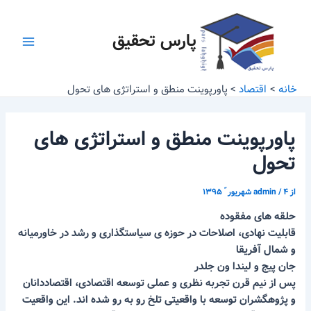
رش
پیمایش
Main
ه
نوشته
پارس تحقیق
Menu
حتوا
خانه
اقتصاد
پاورپوینت منطق و استراتژی های تحول
پاورپوینت منطق و استراتژی های
تحول
از
۴ شهریور ّ ۱۳۹۵
/
admin
حلقه های مفقوده
قابلیت نهادی، اصلاحات در حوزه ی سیاستگذاری و رشد در خاورمیانه
و شمال آفریقا
جان پیج و لیندا ون جلدر
پس از نیم قرن تجربه نظری و عملی توسعه اقتصادی، اقتصاددانان
و پژوهگشران توسعه با واقعیتی تلخ رو به رو شده اند. این واقعیت