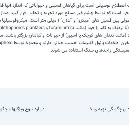
 اصطلاح توصیفی است برای گیاهان فسیلی و حیواناتی که اندازه آنها ف
طحی است که توسط چشم غیر مسلح مورد تجزیه و تحلیل قرار گیرد اعما
نقطه برش معمولی بین فسیل های “میکرو” و “کلان” ۱ میلی متر است.
ه (مانند دندان های کوچک یا اسپور) از حیوانات و گیاهان بزرگتر باشند. 
به عنوان یک مخزن اطلاعات پائول ک
همبستگی واحدهای سنگ استفاده می شوند.
در گروه خود درباره ی چگونگی تهیه ی خشت و آجر و استحکام خانه های خشتی و آجری اطلاعات جمع آوری کنید و نتیجه را به کلاس گزارش دهید.