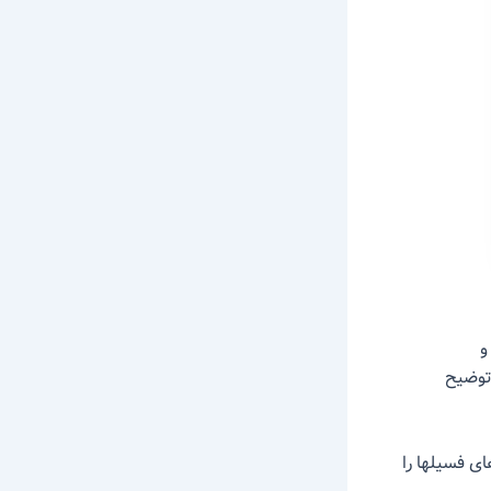
و
 توضیح
ی فسیلها را