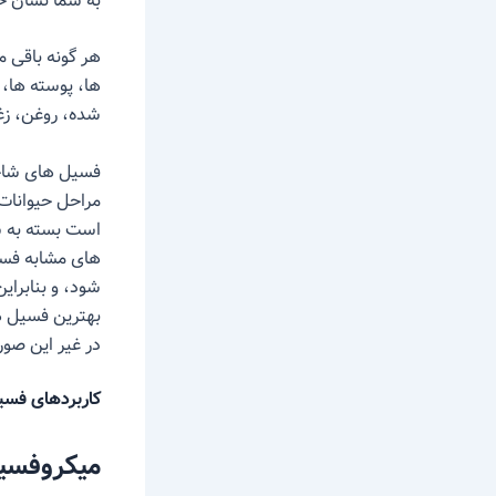
به شما نشان خ
هر گونه باقی م
ها، پوسته ها،
شده، روغن، زغال سنگ و بقایای DNA است. 
فسیل های شاخص
مراحل حیوانات
است بسته به ش
های مشابه فسی
شود، و بنابرا
بهترین فسیل ه
در غیر این صو
کاربردهای فسی
میکروفسی