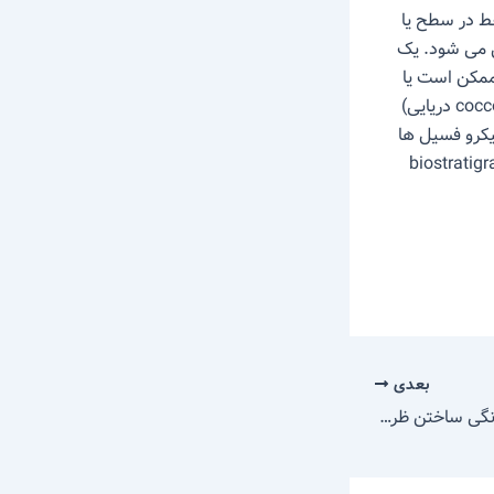
قط در سطح یا
ل می شود. یک
 میکروفوسیلها ممکن است یا
موجودی کامل (یا نزدیک به کامل) خود (مانند foraminifera و coccolithophores plankters دریایی)
میکرو فسیل ها
للیمات اهمیت حیاتی دارند و معمولا توسط biostratigraphers
بعدی
درباره تنوع ویژگیها و چگونگی ساختن ظرف های سفالی و چینی یزد و همدان اطلاعات جمع آوری کنید