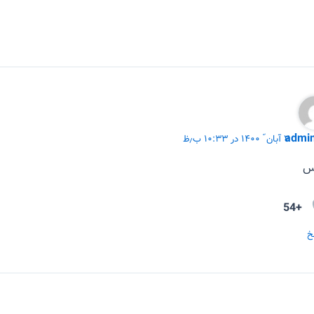
admi
۷ آبان ّ ۱۴۰۰ در ۱۰:۳۳ ب٫ظ
س
+54
خ