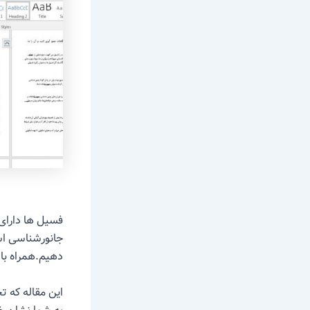
فسیل ها دارای
جانورشناسی اس
دهیم.همراه با 
این مقاله که ت