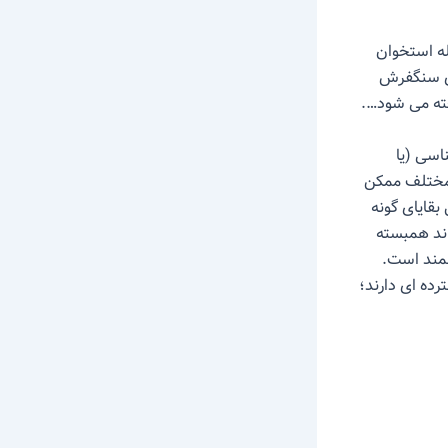
له استخوان
ای سنگفرش
سی (یا
 مختلف ممکن
قایای گونه
اند همبسته
مند است.
ه ای دارند؛