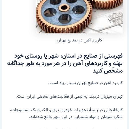
کاربرد آهن در صنایع تهران
فهرستی
از
صنایع
در
استان،
شهر
یا
روستای
خود
تهیّه
و
کاربردهای
آهن
را
در
هر
مورد
به
طور
جداگانه
مشخّص
کنید
کاربرد آهن در صنایع تهران بسیار زیاد است.
تهران میزبان نزدیک به نیمی از فعّالیّت‌های صنعتی ایران است.
کارخانجاتی در زمینهٔ تجهیزات خودرو، برق و الکترونیک، منسوجات،
شکر، سیمان و مواد شیمیایی در این شهر واقع شده‌اند.