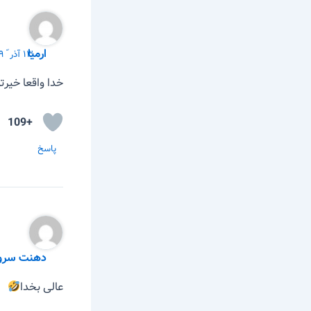
ارمیا
۱۳ آذر ّ ۱۳۹۹ در ۲:۴۴ ب٫ظ
خدا واقعا خیرت
+109
پاسخ
دهنت سروی
عالی بخدا