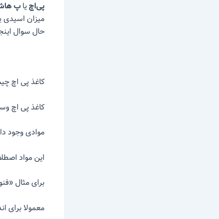
پی‌اچ
یا
پ ها
حال سوال اینج
کاغذ پی اچ چ
کاغذ پی اچ وس
موادی وجود دار
این مواد اصطلاحا «PH indicator» ، یا معرف PH ن
برای مثال «فنو
معمولا برای اندازه‌گیری PH از کاغذهای مخصوص آغ