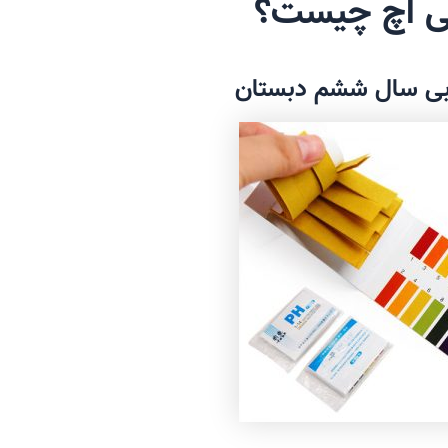
ی اچ چیست؟
بی سال ششم دبستان