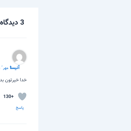
3 دیدگاه دربارهٔ «کاغذ پی اچ چیست؟»
آنیسا
۴ مهر ّ ۱۳۹۹ در ۸:۲۷ ب٫ظ
خدا خیرتون بد
+130
پاسخ