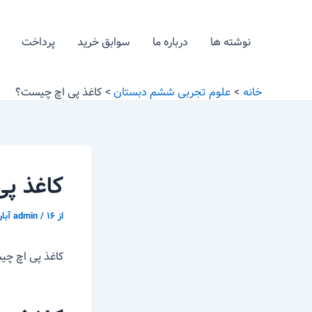
رش
پیمایش
ه
نوشته
نوشته ها
درباره ما
سوابق خرید
پرداخت
حتوا
خانه
علوم تجربی ششم دبستان
کاغذ پی اچ چیست؟
کاغذ پ
از
۱۶ آبان ّ ۱۳۹۵
/
admin
کاغذ پی اچ چ