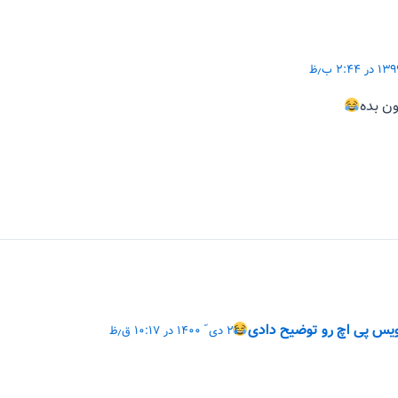
ون بده
س پی اچ رو توضیح دادی
۲۱ دی ّ ۱۴۰۰ در ۱۰:۱۷ ق٫ظ