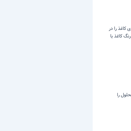
 کاغذ را در
رج کنید. PH مایع با مقایسه رنگ کاغذ با
لول را