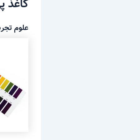
کاغذ پ
علوم تجر