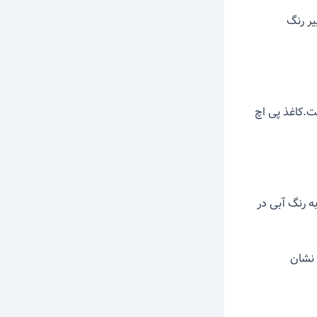
یر رنگ
متر» امکان‌پذیر شده است.کاغذ پی اچ
ه رنگ آبی در
 کاغذ در PH مورد نظر را نشان