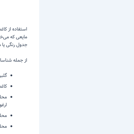
استفاده از کاغ
جدول رنگی یا 
از جمله شناساگ
گلب
کاغذ
محلو
ارغو
محلو
محلو