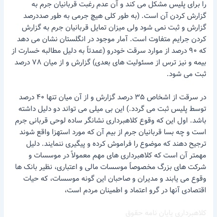
را برای پلیس مشکل می کند و آن عدم رغبت قربانیان جرم به
گزارش کردن آن است. (به طور کلی هیچ جرمی به طور صددرصد
گزارش و ثبت نمی شود ولی میزان تمایل قربانیان جرم به گزارش
کردن جرایم متفاوت است. آمار موجود در انگلستان نشان می دهد
که ۹۰ درصد از موارد سرقت خودرو (عمدتاً به دلیل مطالبه خسارت از
بیمه و نیز ترس از مسئولیت های بعدی) گزارش و از میان ۷۸ درصد
ثبت می شود.
در سرقت از اشخاص ۳۵ درصد گزارش و از آن میان تنها ۴۰ درصد
توسط پلیس ثبت می گردد.) این بی میلی می تواند دو دلیل داشته
باشد. اول این که وقوع کلاهبرداری نشانگر ساده لوحی قربانی جرم
است و چه بسا قربانیان جرم از بیم آن که مورد استهزا واقع شوند
ترجیح دهند که موضوع را فراموش کرده و پیگیری ننمایند. دلیل
مهمتر آن است که کلاهبرداری های مهم معمولاً در موسسات و
شرکت های بزرگ مخصوصاً موسسات مالی و اعتباری، نظیر بانک ها
وقوع می یابند و مدیران و صاحبان این گونه موسسات، که حیات
اقتصادی آنها در گرو اعتماد و اطمینان مردم است،
کلاهبرداری پایان نامه حقوق