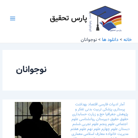
رش
Main
ه
پارس تحقیق
Menu
حتوا
خانه
دانلود ها
نوجوانان
نوجوانان
آمار
ادبیات فارسی
اقتصاد
بهداشت
پرستاری
پزشکی
تربیت بدنی
تفکر و
پژوهش
جغرافیا
حج و زیارت
حسابداری
حقوق
حقوق
دبیرستان
روانشناسی
علوم
اجتماعی
علوم پنجم
علوم تجربی ششم
دبستان
علوم چهارم
علوم نهم
علوم هفتم
مدیریت خانواده
معارف اسلامی
معماری