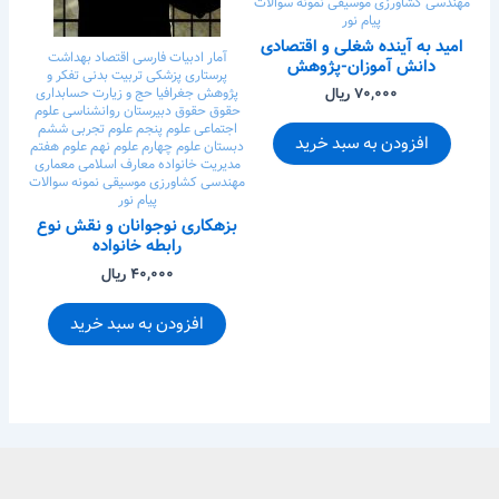
مهندسی کشاورزی
موسیقی
نمونه سوالات
پیام نور
امید به آینده شغلی و اقتصادی
آمار
ادبیات فارسی
اقتصاد
بهداشت
دانش آموزان-پژوهش
پرستاری
پزشکی
تربیت بدنی
تفکر و
۷۰,۰۰۰ ریال
پژوهش
جغرافیا
حج و زیارت
حسابداری
حقوق
حقوق
دبیرستان
روانشناسی
علوم
اجتماعی
علوم پنجم
علوم تجربی ششم
افزودن به سبد خرید
دبستان
علوم چهارم
علوم نهم
علوم هفتم
مدیریت خانواده
معارف اسلامی
معماری
مهندسی کشاورزی
موسیقی
نمونه سوالات
پیام نور
بزهکاری نوجوانان و نقش نوع
رابطه خانواده
۴۰,۰۰۰ ریال
افزودن به سبد خرید