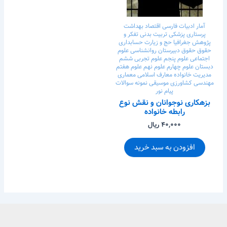
آمار
ادبیات فارسی
اقتصاد
بهداشت
پرستاری
پزشکی
تربیت بدنی
تفکر و
پژوهش
جغرافیا
حج و زیارت
حسابداری
حقوق
حقوق
دبیرستان
روانشناسی
علوم
اجتماعی
علوم پنجم
علوم تجربی ششم
دبستان
علوم چهارم
علوم نهم
علوم هفتم
مدیریت خانواده
معارف اسلامی
معماری
مهندسی کشاورزی
موسیقی
نمونه سوالات
پیام نور
بزهکاری نوجوانان و نقش نوع
رابطه خانواده
۴۰,۰۰۰ ریال
افزودن به سبد خرید