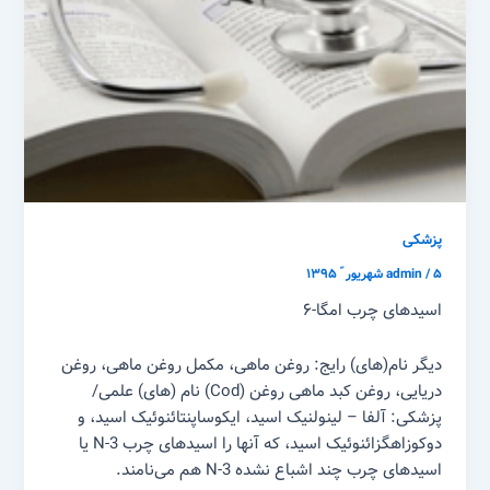
پزشکی
۵ شهریور ّ ۱۳۹۵
/
admin
اسید‌های چرب امگا-۶
دیگر نام‌(های) رایج: روغن ماهی، مکمل روغن ماهی، روغن
دریایی، روغن کبد ماهی روغن (Cod) نام (های) علمی/
پزشکی: آلفا – لینولنیک اسید، ایکوساپنتائنوئیک اسید، و
دوکوزاهگزائنوئیک اسید، که آنها را اسید‌های چرب N-3 یا
اسید‌های چرب چند اشباع نشده N-3 هم می‌نامند.