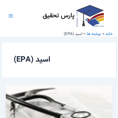
رش
Main
ه
پارس تحقیق
Menu
حتوا
خانه
نوشته ها
اسید (EPA)
اسید (EPA)