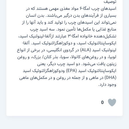
توصیف
اسید‌های چرب امگا-۶ مواد مغذی مهمی هستند که در
بسیاری از فرآیند‌های بدن درگیر می‌باشند. بدن انسان
نمی‌تواند این اسید‌های چرب را تولید کند و باید آنها را از
منابع غذایی یا مکمل‌ها تأمین نمود. سه اسید چرب
تشکیل‌دهنده خانواده امگا-۳ عبارتند ازآلفا-لینولنیک اسید،
ایکوساپنتائنوئیک اسید، و دوکوزاهگزائنوئیک اسید. آلفا-
لینولنیک اسید (ALA) در گردوی انگلیسی، در برخی از انواع
لوبیا، و در روغن‌های کانولا، سویا، بذر کتان/ بزرک، و روغن
زیتون یافت می‌شود. دو اسید چرب دیگر، یعنی
ایکوساپنتائنوئیک اسید (EPA) ودوکوزاهگزائنوئیک اسید
(DHA) در ماهی و از جمله در روغن و در مکمل‌های ماهی
وجود دارد.
0