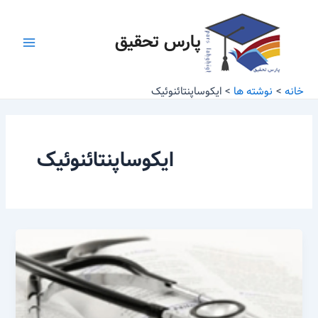
رش
Main
ه
پارس تحقیق
Menu
حتوا
خانه
نوشته ها
ایکوساپنتائنوئیک
ایکوساپنتائنوئیک