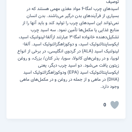
توصیف
اسید‌های چرب امگا-۶ مواد مغذی مهمی هستند که در
بسیاری از فرآیند‌های بدن درگیر می‌باشند. بدن انسان
نمی‌تواند این اسید‌های چرب را تولید کند و باید آنها را از
منابع غذایی یا مکمل‌ها تأمین نمود. سه اسید چرب
تشکیل‌دهنده خانواده امگا-۳ عبارتند ازآلفا-لینولنیک اسید،
ایکوساپنتائنوئیک اسید، و دوکوزاهگزائنوئیک اسید. آلفا-
لینولنیک اسید (ALA) در گردوی انگلیسی، در برخی از انواع
لوبیا، و در روغن‌های کانولا، سویا، بذر کتان/ بزرک، و روغن
زیتون یافت می‌شود. دو اسید چرب دیگر، یعنی
ایکوساپنتائنوئیک اسید (EPA) ودوکوزاهگزائنوئیک اسید
(DHA) در ماهی و از جمله در روغن و در مکمل‌های ماهی
وجود دارد.
0