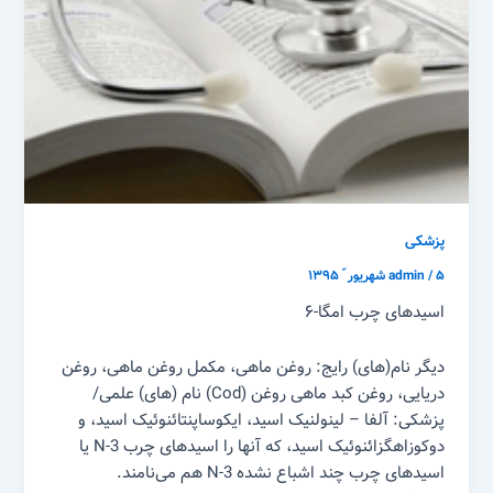
پزشکی
۵ شهریور ّ ۱۳۹۵
/
admin
اسید‌های چرب امگا-۶
دیگر نام‌(های) رایج: روغن ماهی، مکمل روغن ماهی، روغن
دریایی، روغن کبد ماهی روغن (Cod) نام (های) علمی/
پزشکی: آلفا – لینولنیک اسید، ایکوساپنتائنوئیک اسید، و
دوکوزاهگزائنوئیک اسید، که آنها را اسید‌های چرب N-3 یا
اسید‌های چرب چند اشباع نشده N-3 هم می‌نامند.