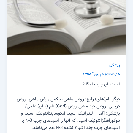
پزشکی
۵ شهریور ّ ۱۳۹۵
/
admin
اسید‌های چرب امگا-۶
دیگر نام‌(های) رایج: روغن ماهی، مکمل روغن ماهی، روغن
دریایی، روغن کبد ماهی روغن (Cod) نام (های) علمی/
پزشکی: آلفا – لینولنیک اسید، ایکوساپنتائنوئیک اسید، و
دوکوزاهگزائنوئیک اسید، که آنها را اسید‌های چرب N-3 یا
اسید‌های چرب چند اشباع نشده N-3 هم می‌نامند.