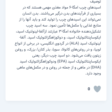
توصیف
اسید‌های چرب امگا-۶ مواد مغذی مهمی هستند که در
بسیاری از فرآیند‌های بدن درگیر می‌باشند. بدن انسان
نمی‌تواند این اسید‌های چرب را تولید کند و باید آنها را از
منابع غذایی یا مکمل‌ها تأمین نمود. سه اسید چرب
تشکیل‌دهنده خانواده امگا-۳ عبارتند ازآلفا-لینولنیک اسید،
ایکوساپنتائنوئیک اسید، و دوکوزاهگزائنوئیک اسید. آلفا-
لینولنیک اسید (ALA) در گردوی انگلیسی، در برخی از انواع
لوبیا، و در روغن‌های کانولا، سویا، بذر کتان/ بزرک، و روغن
زیتون یافت می‌شود. دو اسید چرب دیگر، یعنی
ایکوساپنتائنوئیک اسید (EPA) ودوکوزاهگزائنوئیک اسید
(DHA) در ماهی و از جمله در روغن و در مکمل‌های ماهی
وجود دارد.
0