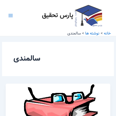
رش
Main
ه
پارس تحقیق
Menu
حتوا
خانه
نوشته ها
سالمندی
سالمندی