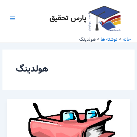
رش
Main
ه
پارس تحقیق
Menu
حتوا
خانه
نوشته ها
هولدینگ
هولدینگ