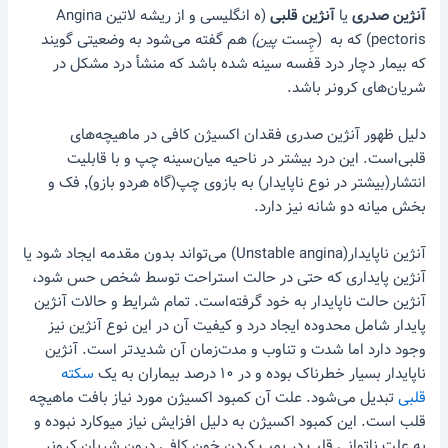
آنژین صدری
یا
آنژین قلبی
(ه انگلیسی و از ریشه لاتین Angina
pectoris) که به (
چِست پین)
هم گفته می‌شود به وضعیتی گویند
که بیمار دچار درد قفسه سینه شده باشد که منشأ درد مشکل در
شریان‌های کرونر باشد.
دلیل ظهور آنژین صدری فقدان اکسیژن کافی در ماهیچه‌های
قلبی‌است. این درد بیشتر در ناحیه میان‌سینه چپ و با قابلیت
انتشار(بیشتر در نوع ناپایدار) به بازوی چپ(گاه هردو بازو)٬ فک و
بخش میانه دو شانه نیز دارد.
آنژین ناپایدار(Unstable angina) می‌تواند بدون مقدمه ایجاد شود یا
آنژین پایداری که حتی در حالت استراحت توسط شخص حس شود،
آنژین حالت ناپایدار به خود گرفته‌است. تمام شرایط و حالات آنژین
پایدار شامل محدوده ایجاد درد و کیفیت آن در این نوع آنژین نیز
وجود دارد اما شدت و تناوب و مدت‌زمان آن شدیدتر است. آنژین
ناپایدار بسیار خطرناک بوده و در ۱۰ درصد بیماران به یک
سکته
قلبی
تبدیل می‌شود. علت آن کمبود اکسیژن مورد نیاز بافت ماهیچه
قلب است. این کمبود اکسیژن به دلیل افزایش نیاز میوکارد نبوده و
به علت ناتوانی قلب در پمپ کردن خون کافی درون شریان کرونر