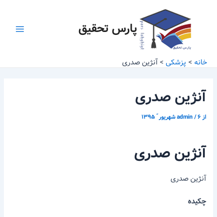
رش
پیمایش
Main
ه
نوشته
پارس تحقیق
Menu
حتوا
خانه
پزشکی
آنژین صدری
آنژین صدری
از
۶ شهریور ّ ۱۳۹۵
/
admin
آنژین صدری
آنژین صدری
چکیده