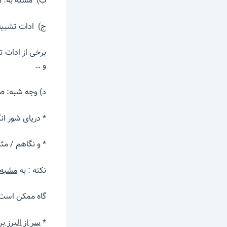
ب) مشبه به: م
ج) ادات تشبیه:
برخی از ادات ت
و …
د) وجه شبه: ص
* دریای شور 
* و نگاهم 
نکته : به
مشبه
گاه ممکن است 
*‌
سر از البرز 