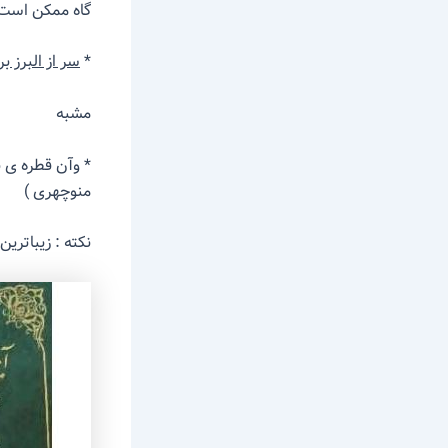
گاه ممکن است 
*‌
سر از البرز 
مشبه
* وآن قطره ی
منوچهری )
نکته : زیباتری