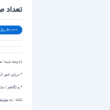
تعداد صف
۵۰,۰۰۰ ریال – خرید
د) وجه شبه: ص
* دریای شور 
* و نگاهم 
نکته : به
مشبه