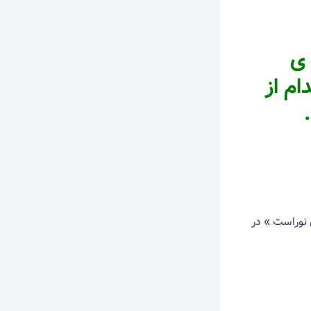
یوه ی
ام از
 نوراست » در