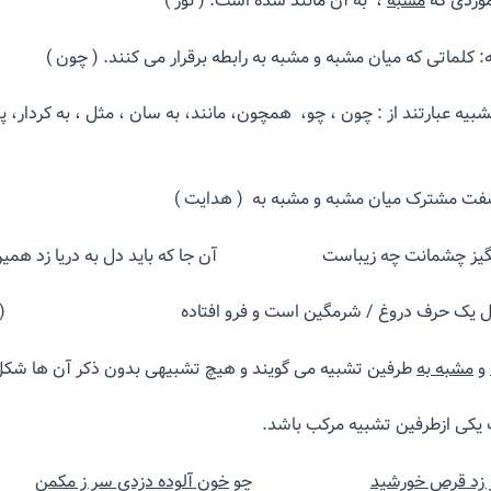
وردی که
مشبه
، به آن مانند شده است. ( نور )
 کلماتی که میان مشبه و مشبه به رابطه برقرار می کنند. ( چون )
شبیه عبارتند از : چون ، چو، همچون، مانند، به سان ، مثل ، به کردار، پ
فت مشترک میان مشبه و مشبه به ( هدایت )
انگیز چشمانت چه زیباست آن جا که باید دل به دریا زد همی
/ مثل یک حرف دروغ / شرمگین است و فرو افتاده ( فروغ
و
مشبه به
طرفین تشبیه می گویند و هیچ تشبیهی بدون ذکر آن ها شکل
یکی ازطرفین تشبیه مرکب باشد.
بر زد قرص خورشید
چو
خون آلوده دزدی سر ز مکمن