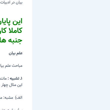
بیان در ادبیات
کاملا کا
جنبه ها
علم بیان
مباحث علم بیان
۱ـ تشبیه :
مانند
این مثال چهار پ
الف) مشبه: مور