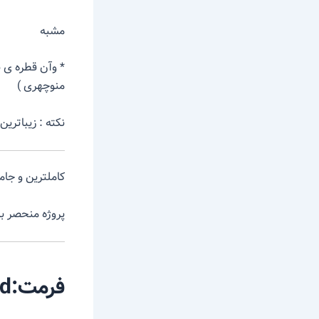
مشبه
* وآن قطره ی
منوچهری )
نکته : زیباتری
کاملترین و جام
پروژه منحصر به
فرمت:word