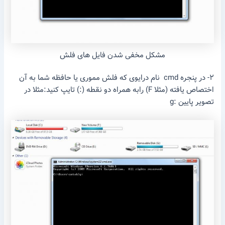
مشکل مخفی شدن فایل های فلش
۲- در پنجره cmd نام درایوی که فلش مموری یا حافظه شما به آن
اختصاص یافته (مثلا F) رابه همراه دو نقطه (:) تایپ کنید:مثلا در
تصویر پایین :g