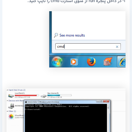
۱- در داخل پنجره run از منوی استارت cmd را تایپ کنید.