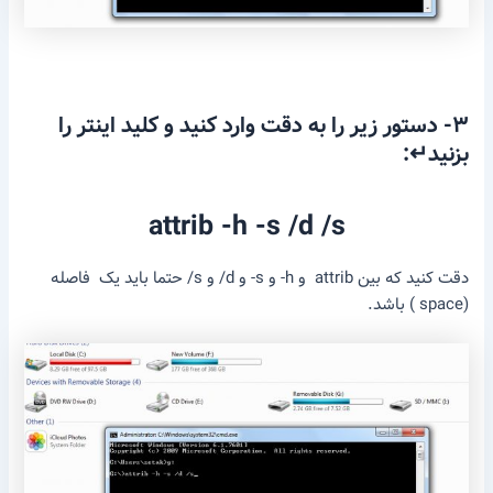
۳- دستور زیر را به دقت وارد کنید و کلید اینتر را
بزنید
↵
:
attrib -h -s /d /s
دقت کنید که بین attrib و h- و s- و d/ و s/ حتما باید یک فاصله
(space ) باشد.