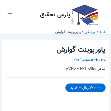
رش
پیمایش
Main
ه
نوشته
پارس تحقیق
Menu
حتوا
خانه
پزشکی
پاورپوینت گوارش
پاورپوینت گوارش
از
۶ شهریور ّ ۱۳۹۵
/
admin
شامل مقاله WORD + PPT
۲۰,۰۰۰ ریال – خرید